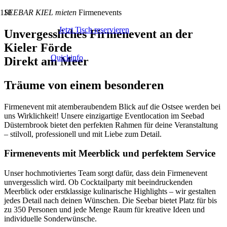
SEEBAR KIEL mieten
Firmenevents
Jetzt Tisch reservieren
Unvergessliches Firmenevent an der
Kieler Förde
Quickinfo
Direkt am Meer
Träume von einem besonderen
Firmenevent mit atemberaubendem Blick auf die Ostsee werden bei
uns Wirklichkeit! Unsere einzigartige Eventlocation im Seebad
Düsternbrook bietet den perfekten Rahmen für deine Veranstaltung
– stilvoll, professionell und mit Liebe zum Detail.
Firmenevents mit Meerblick und perfektem Service
Unser hochmotiviertes Team sorgt dafür, dass dein Firmenevent
unvergesslich wird. Ob Cocktailparty mit beeindruckenden
Meerblick oder erstklassige kulinarische Highlights – wir gestalten
jedes Detail nach deinen Wünschen. Die Seebar bietet Platz für bis
zu 350 Personen und jede Menge Raum für kreative Ideen und
individuelle Sonderwünsche.